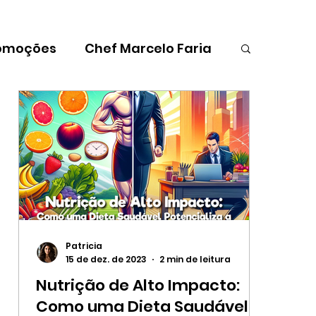
omoções
Chef Marcelo Faria
s
Páscoa
Para as crianças
Patricia
15 de dez. de 2023
2 min de leitura
Nutrição de Alto Impacto:
a
Como uma Dieta Saudável