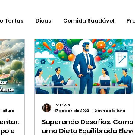
 e Tortas
Dicas
Comida Saudável
Pr
Estilo de Vida
Curiosidades
Orgânico
Patricia
 leitura
17 de dez. de 2023
2 min de leitura
entar:
Superando Desafios: Como
po e
uma Dieta Equilibrada Elev