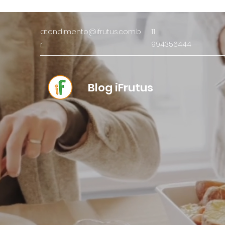
atendimento@ifrutus.com.b
11
r
994356444
Blog iFrutus