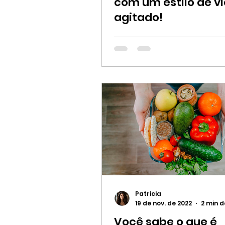
com um estilo de v
agitado!
Patricia
19 de nov. de 2022
2 min d
Você sabe o que é