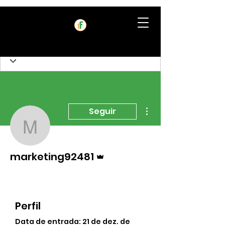
Mais ações
Seguir
marketing92481
Administrador
marketing92481
Perfil
Data de entrada: 21 de dez. de