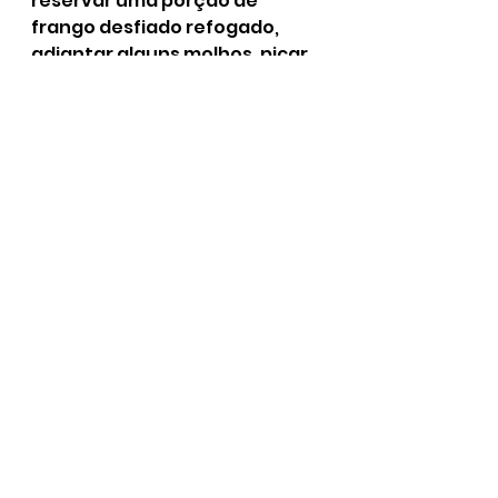
reservar uma porção de 
frango desfiado refogado, 
adiantar alguns molhos, picar 
vários tipos de legumes e 
conservar, entre outros. 
Assim, durante os dias 
corridos, o preparo das 
receitas será mais objetivo.
Mantenha sua despensa 
organizada
Parece bobeira essa dica, 
porém ela muito importante. 
Manter a sua despensa 
arrumada lhe ajudará 
bastante na hora de listar os 
ingredientes que você deve 
comprar no mercado. 