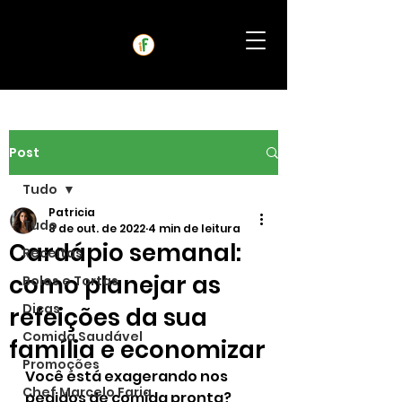
Post
Tudo
Patricia
Tudo
8 de out. de 2022
4 min de leitura
Cardápio semanal:
Receitas
como planejar as
Bolos e Tortas
Dicas
refeições da sua
Comida Saudável
família e economizar
Promoções
Você está exagerando nos 
Chef Marcelo Faria
pedidos de comida pronta? 