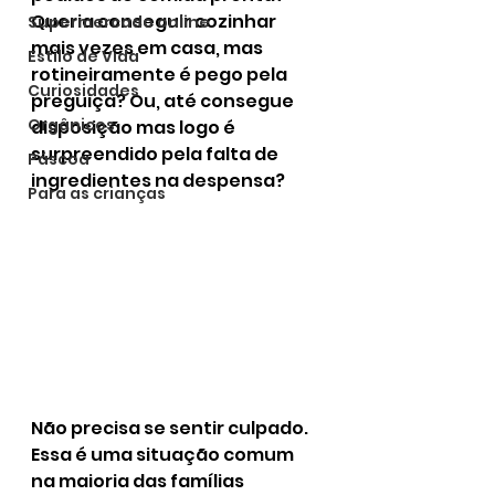
Queria conseguir cozinhar 
Supermercado online
mais vezes em casa, mas 
Estilo de Vida
rotineiramente é pego pela 
Curiosidades
preguiça? Ou, até consegue 
Orgânicos
disposição mas logo é 
surpreendido pela falta de 
Páscoa
ingredientes na despensa? 
Para as crianças
Não precisa se sentir culpado. 
Essa é uma situação comum 
na maioria das famílias 