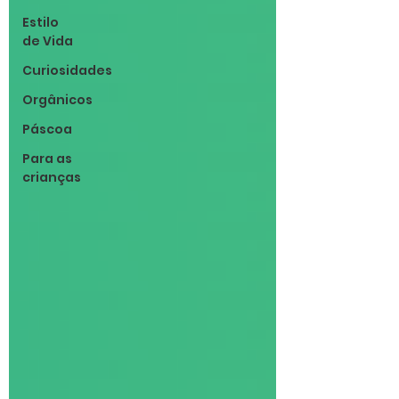
Estilo
de Vida
Curiosidades
Orgânicos
Páscoa
Para as
crianças