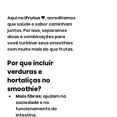
Aqui na 
iFrutus 💚
, acreditamos 
que saúde e sabor caminham 
juntos. Por isso, separamos 
dicas e combinações para 
você turbinar seus smoothies 
com muito mais do que frutas.
Por que incluir 
verduras e 
hortaliças no 
smoothie?
Mais fibras:
 ajudam na 
saciedade e no 
funcionamento do 
intestino.