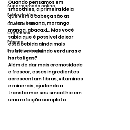
Quando pensamos em 
Supermercado online
smoothies, a primeira ideia 
Estilo de Vida
que vem à cabeça são as 
frutas: banana, morango, 
Curiosidades
manga, abacaxi… Mas você 
Orgânicos
sabia que é possível deixar 
Páscoa
essa bebida ainda mais 
nutritiva incluindo 
verduras e 
Para as crianças
hortaliças
?
Além de dar mais cremosidade 
e frescor, esses ingredientes 
acrescentam fibras, vitaminas 
e minerais, ajudando a 
transformar seu smoothie em 
uma refeição completa.