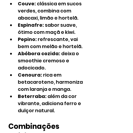
Couve:
 clássica em sucos 
verdes, combina com 
abacaxi, limão e hortelã.
Espinafre:
 sabor suave, 
ótimo com maçã e kiwi.
Pepino:
 refrescante, vai 
bem com melão e hortelã.
Abóbora cozida:
 deixa o 
smoothie cremoso e 
adocicado.
Cenoura:
 rica em 
betacaroteno, harmoniza 
com laranja e manga.
Beterraba:
 além da cor 
vibrante, adiciona ferro e 
dulçor natural.
Combinações 