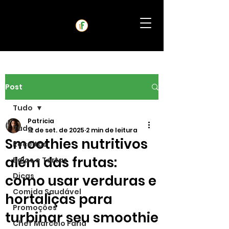
Post
Tudo
Patricia
Tudo
12 de set. de 2025
2 min de leitura
Smoothies nutritivos
Receitas
além das frutas:
Bolos e Tortas
Dicas
como usar verduras e
Comida Saudável
hortaliças para
Promoções
turbinar seu smoothie
Chef Marcelo Faria