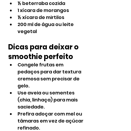
½ beterraba cozida
1 xícara de morangos
½ xícara de mirtilos
200 ml de água ou leite 
vegetal
Dicas para deixar o 
smoothie perfeito
Congele frutas em 
pedaços para dar textura 
cremosa sem precisar de 
gelo.
Use aveia ou sementes 
(chia, linhaça) para mais 
saciedade.
Prefira adoçar com mel ou 
tâmaras em vez de açúcar 
refinado.