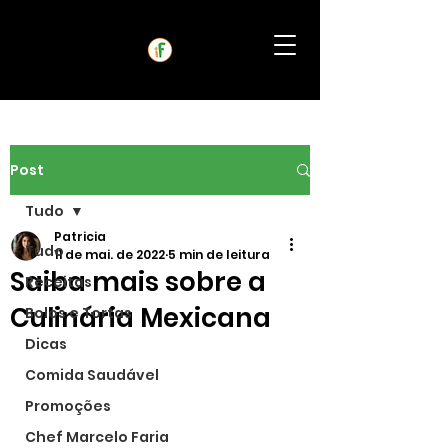
Post
Tudo
Patricia
Tudo
11 de mai. de 2022
5 min de leitura
Saiba mais sobre a
Receitas
Culinária Mexicana
Bolos e Tortas
Dicas
Comida Saudável
Promoções
Chef Marcelo Faria