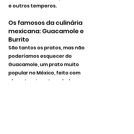
e outros temperos. 
Os famosos da culinária 
mexicana: Guacamole e 
Burrito
São tantos os pratos, mas não 
poderíamos esquecer do 
Guacamole, um prato muito 
popular no México, feito com 
abacate, pimenta, cebola, 
tomate, dentre outros 
temperos, sucesso também 
aqui no Brasil, pode ser 
consumido com nachos ou 
utilizado como recheio para 
vários pratos, inclusive 