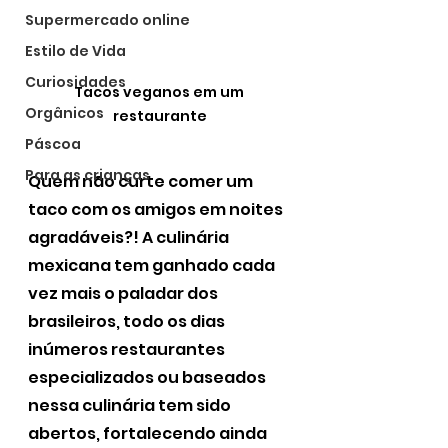
Supermercado online
Estilo de Vida
Curiosidades
Tacos veganos em um 
Orgânicos
restaurante
Páscoa
Para as crianças
Quem não curte comer um 
taco com os amigos em noites 
agradáveis?! A culinária 
mexicana tem ganhado cada 
vez mais o paladar dos 
brasileiros, todo os dias 
inúmeros restaurantes 
especializados ou baseados 
nessa culinária tem sido 
abertos, fortalecendo ainda 