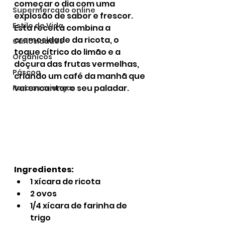
começar o dia com uma 
Supermercado online
explosão de sabor e frescor. 
Estilo de Vida
Esta receita combina a 
cremosidade da ricota, o 
Curiosidades
toque cítrico do limão e a 
Orgânicos
doçura das frutas vermelhas, 
Páscoa
criando um café da manhã que 
vai encantar o seu paladar.
Para as crianças
Ingredientes:
1 xícara de ricota
2 ovos
1/4 xícara de farinha de 
trigo