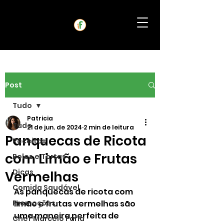
Post
Tudo
Patricia
Tudo
21 de jun. de 2024
2 min de leitura
Panquecas de Ricota
Receitas
com Limão e Frutas
Bolos e Tortas
Dicas
Vermelhas
Comida Saudável
As panquecas de ricota com 
Promoções
limão e frutas vermelhas são 
uma maneira perfeita de 
Chef Marcelo Faria