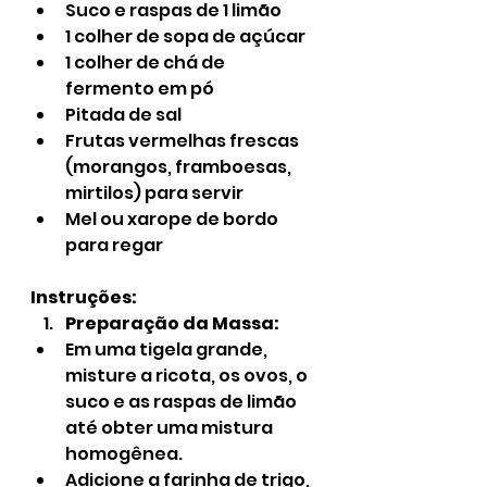
Suco e raspas de 1 limão
1 colher de sopa de açúcar
1 colher de chá de 
fermento em pó
Pitada de sal
Frutas vermelhas frescas 
(morangos, framboesas, 
mirtilos) para servir
Mel ou xarope de bordo 
para regar
Instruções:
Preparação da Massa:
Em uma tigela grande, 
misture a ricota, os ovos, o 
suco e as raspas de limão 
até obter uma mistura 
homogênea.
Adicione a farinha de trigo, 