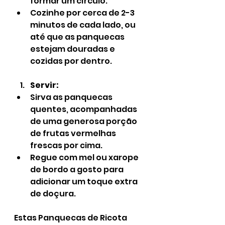
formar um círculo.
Cozinhe por cerca de 2-3 
minutos de cada lado, ou 
até que as panquecas 
estejam douradas e 
cozidas por dentro.
Servir:
Sirva as panquecas 
quentes, acompanhadas 
de uma generosa porção 
de frutas vermelhas 
frescas por cima.
Regue com mel ou xarope 
de bordo a gosto para 
adicionar um toque extra 
de doçura.
Estas Panquecas de Ricota 