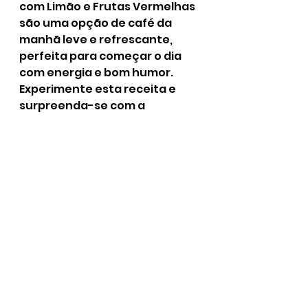
com Limão e Frutas Vermelhas 
são uma opção de café da 
manhã leve e refrescante, 
perfeita para começar o dia 
com energia e bom humor. 
Experimente esta receita e 
surpreenda-se com a 
combinação perfeita de 
sabores!
3.5
Ver tudo
Posts recentes