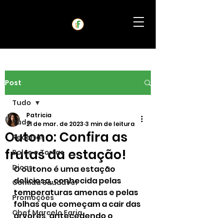
Post
Tudo
Patricia
Tudo
21 de mar. de 2023
3 min de leitura
Outono: Confira as
Receitas
frutas da estação!
Bolos e Tortas
Dicas
O outono é uma estação 
deliciosa, conhecida pelas 
Comida Saudável
temperaturas amenas e pelas 
Promoções
folhas que começam a cair das 
Chef Marcelo Faria
árvores, antecedendo o 