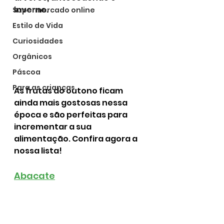
inverno. 
Supermercado online
Estilo de Vida
Curiosidades
Orgânicos
Páscoa
Para as crianças
As frutas do outono ficam 
ainda mais gostosas nessa 
época e são perfeitas para 
incrementar a sua 
alimentação. Confira agora a 
nossa lista!
Abacate