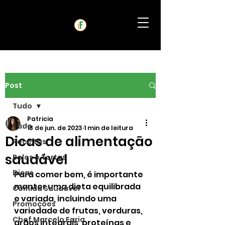
Post
Tudo
Patricia
Tudo
18 de jun. de 2023
1 min de leitura
Dicas de alimentação
Receitas
saudável
Bolos e Tortas
Dicas
Para comer bem, é importante 
manter uma dieta equilibrada 
Comida Saudável
e variada, incluindo uma 
Promoções
variedade de frutas, verduras, 
Chef Marcelo Faria
grãos integrais, proteínas e 