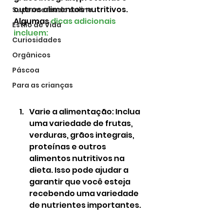
outros alimentos nutritivos. 
Supermercado online
Algumas 
dicas adicionais 
Estilo de Vida
incluem:
Curiosidades
Orgânicos
Páscoa
Para as crianças
Varie a alimentação: Inclua 
uma variedade de frutas, 
verduras, grãos integrais, 
proteínas e outros 
alimentos nutritivos na 
dieta. Isso pode ajudar a 
garantir que você esteja 
recebendo uma variedade 
de nutrientes importantes.