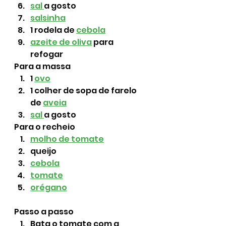
sal 
a gosto
salsinha
1 rodela de 
cebola
azeite de oliva
 para 
refogar
Para a massa
1 
ovo
1 colher de sopa de farelo 
de 
aveia
sal 
a gosto
Para o recheio
molho de tomate
queijo
cebola
tomate
orégano
Passo a passo
Bata o tomate com a 