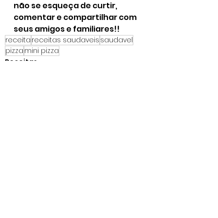
não se esqueça de curtir, 
comentar e compartilhar com 
seus amigos e familiares!! 
receita
receitas saudaveis
saudavel
pizza
mini pizza
Receitas
Dicas
Comida Saudável
Ver tudo
Posts recentes