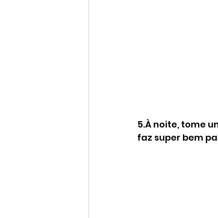
5.À noite, tome u
faz super bem par