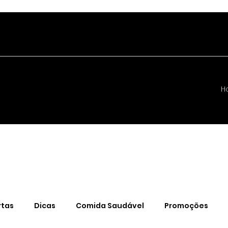
H
rtas
Dicas
Comida Saudável
Promoções