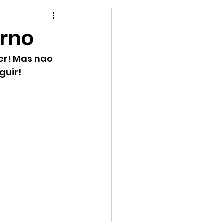
Para as crianças
rno
er! Mas não 
uir!  