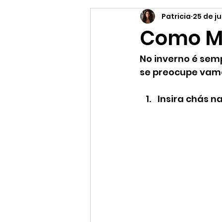
Patricia
25 de ju
Supermercado online
Es
Como Ma
No inverno é semp
se preocupe vamo
Insira chás n