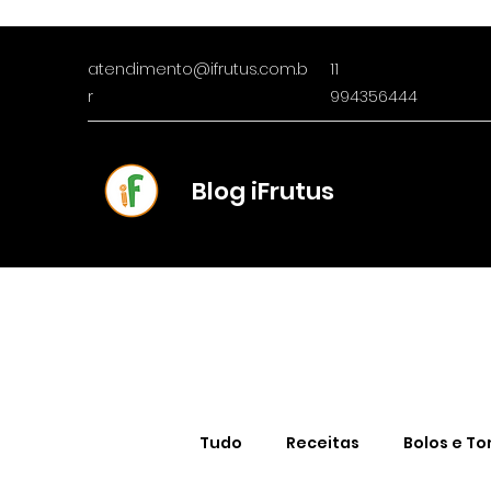
atendimento@ifrutus.com.b
11
r
994356444
Blog iFrutus
Tudo
Receitas
Bolos e To