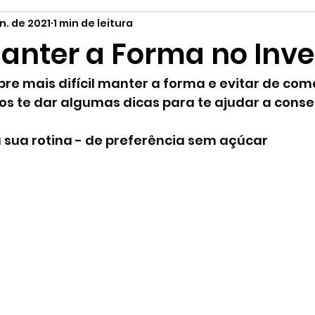
n. de 2021
1 min de leitura
tilo de Vida
Curiosidades
Orgânicos
Páscoa
nter a Forma no Inve
re mais difícil manter a forma e evitar de com
s te dar algumas dicas para te ajudar a conseg
a sua rotina - de preferência sem açúcar 