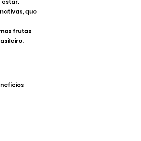
 estar.
nativas, que 
 
mos frutas 
sileiro.
nefícios 