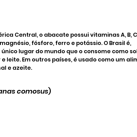
ica Central, o abacate possui vitaminas A, B, C, 
 magnésio, fósforo, ferro e potássio. O Brasil é, 
o único lugar do mundo que o consome como so
 e leite. Em outros países, é usado como um ali
l e azeite.
anas comosus
)