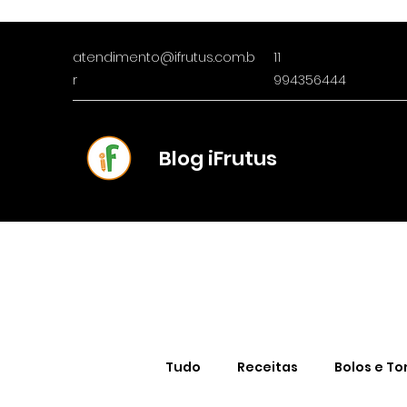
atendimento@ifrutus.com.b
11
r
994356444
Blog iFrutus
Tudo
Receitas
Bolos e To