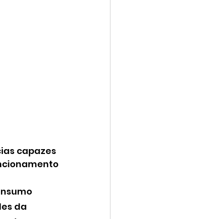
cias capazes 
uncionamento 
onsumo 
des da 