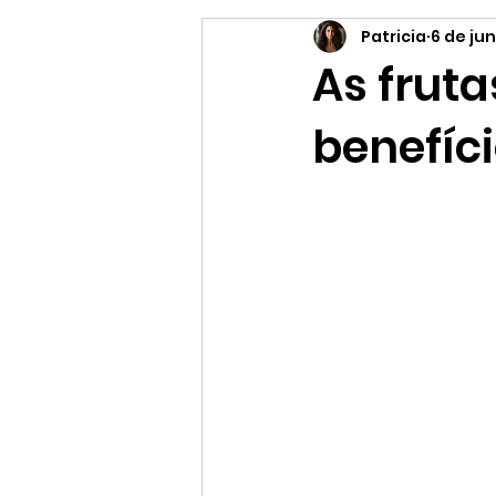
Patricia
6 de ju
Supermercado online
Es
As frut
benefíc