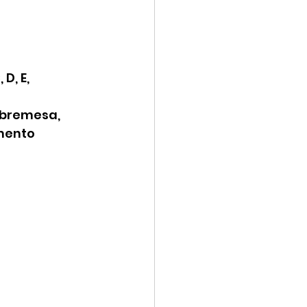
D, E, 
bremesa, 
mento 