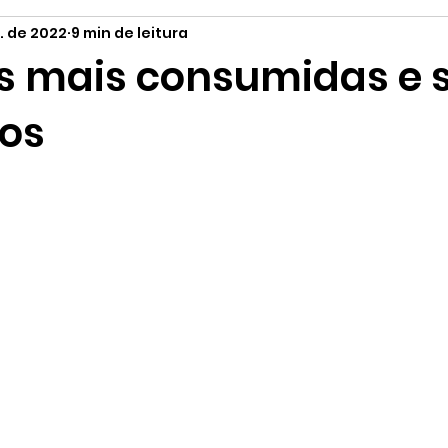
n. de 2022
9 min de leitura
tilo de Vida
Curiosidades
Orgânicos
Páscoa
as mais consumidas e 
ios