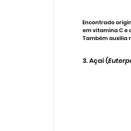
Encontrado origin
em vitamina C e 
Também auxilia n
3. Açaí (
Euterp