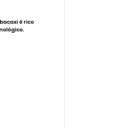
acaxi é rico 
ológico. 