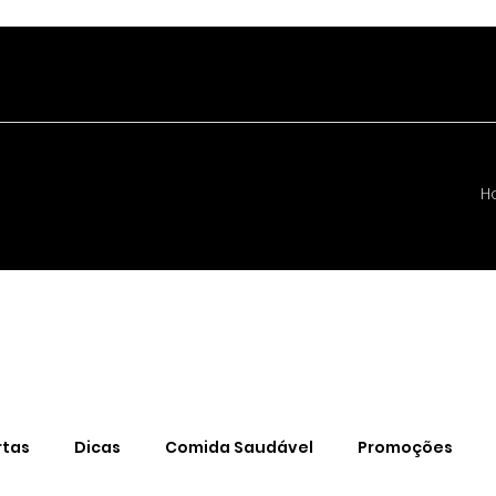
H
rtas
Dicas
Comida Saudável
Promoções