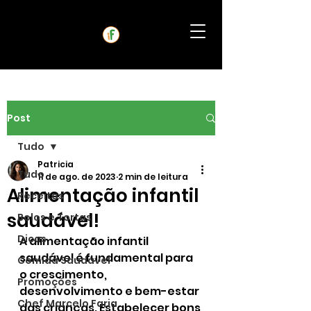
Post
Tudo
Patricia
Tudo
11 de ago. de 2023
2 min de leitura
Alimentação infantil
Receitas
saudável!
Bolos e Tortas
Dicas
A alimentação infantil 
saudável é fundamental para 
Comida Saudável
o crescimento, 
Promoções
desenvolvimento e bem-estar 
Chef Marcelo Faria
das crianças. Estabelecer bons 