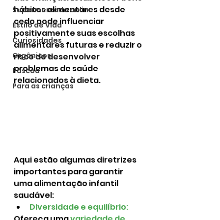
hábitos alimentares desde 
Supermercado online
cedo pode influenciar 
Estilo de Vida
positivamente suas escolhas 
Curiosidades
alimentares futuras e reduzir o 
Orgânicos
risco de desenvolver 
problemas de saúde 
Páscoa
relacionados à dieta.
Para as crianças
Aqui estão algumas diretrizes 
importantes para garantir 
uma alimentação infantil 
saudável:
Diversidade e equilíbrio:
Ofereça uma 
variedade de 