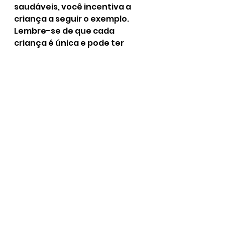
saudáveis, você incentiva a 
criança a seguir o exemplo.
Lembre-se de que cada 
criança é única e pode ter 
preferências alimentares 
diferentes. 
Seja paciente e aberto a 
experimentar novos alimentos 
e receitas. Promover uma 
alimentação infantil saudável 
é uma responsabilidade 
compartilhada entre a família, 
a escola e a comunidade. 
Ao criar um ambiente positivo 
em torno dos alimentos, você 
estará contribuindo para o 
desenvolvimento de hábitos 