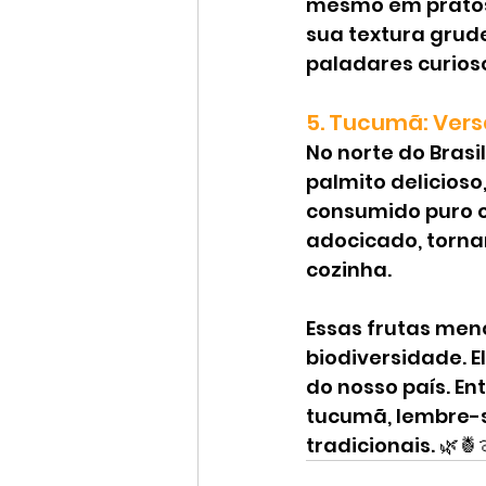
mesmo em pratos 
sua textura grud
paladares curios
5. Tucumã: Ver
No norte do Brasil,
palmito delicioso
consumido puro o
adocicado, torna
cozinha.
Essas frutas men
biodiversidade. E
do nosso país. E
tucumã, lembre-s
tradicionais. 🌿🍍