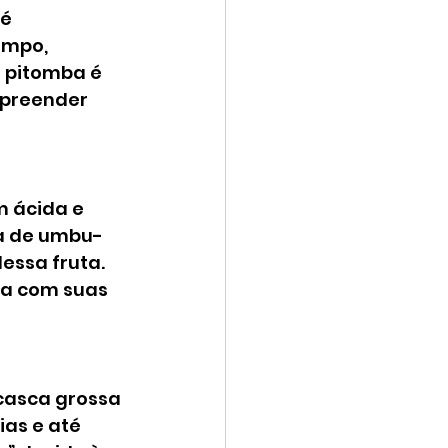
é 
empo, 
 pitomba é 
rpreender 
m ácida e 
ia de umbu-
essa fruta. 
a com suas 
casca grossa 
as e até 