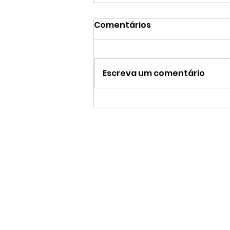
Comentários
Escreva um comentário
Frutas no escritório: por
que essa escolha
melhora a experiência
do colaborador