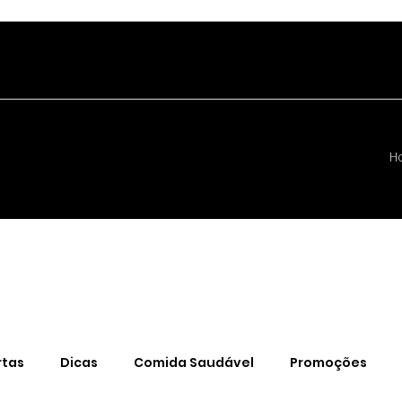
H
rtas
Dicas
Comida Saudável
Promoções