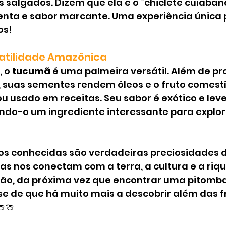
salgados. Dizem que ela é o “chiclete cuiabano
enta e sabor marcante. Uma experiência única 
os!
satilidade Amazônica
 o 
tucumã
 é uma palmeira versátil. Além de pr
, suas sementes rendem óleos e o fruto comestí
u usado em receitas. Seu sabor é exótico e lev
ndo-o um ingrediente interessante para explor
os conhecidas são verdadeiras preciosidades 
las nos conectam com a terra, a cultura e a riq
ntão, da próxima vez que encontrar uma pitomb
e de que há muito mais a descobrir além das f
🍈🍈