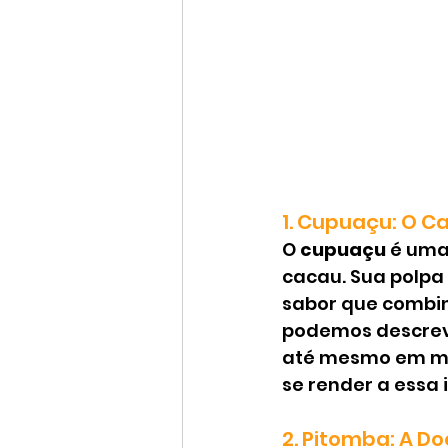
1. Cupuaçu: O C
O 
cupuaçu
 é uma
cacau. Sua polpa
sabor que combina
podemos descreve
até mesmo em mou
se render a essa
2. Pitomba: A Do