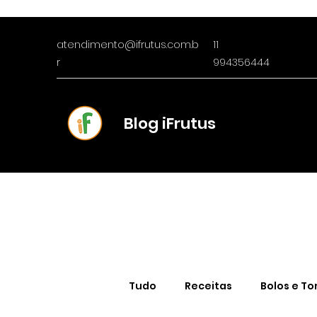
atendimento@ifrutus.com.b
11
r
994356444
Blog iFrutus
Tudo
Receitas
Bolos e To