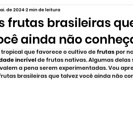
ai. de 2024
2 min de leitura
tilo de Vida
Curiosidades
Orgânicos
Páscoa
 frutas brasileiras qu
você ainda não conheç
 tropical que favorece o cultivo de 
frutas
 por n
dade incrível
 de frutas nativas. Algumas delas
valem a pena serem experimentadas. Vou apre
rutas brasileiras que talvez você ainda não co