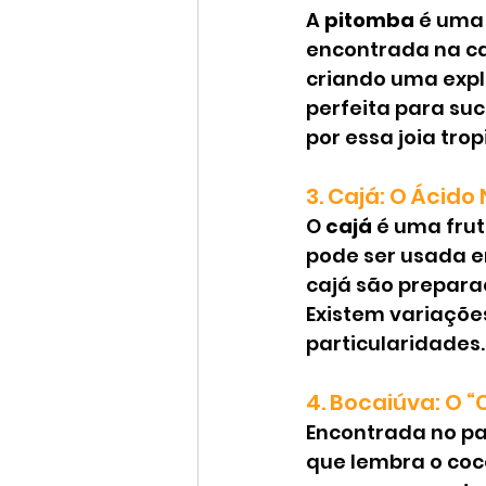
A 
pitomba
 é uma
encontrada na ca
criando uma expl
perfeita para suc
por essa joia trop
3. Cajá: O Ácido
O 
cajá
 é uma frut
pode ser usada e
cajá são preparaç
Existem variaçõe
particularidades.
4. Bocaiúva: O 
Encontrada no pa
que lembra o coc