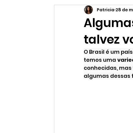
Patricia
28 de m
Supermercado online
Es
Algumas
talvez 
O Brasil é um país
temos uma 
varie
conhecidas, mas 
algumas dessas f