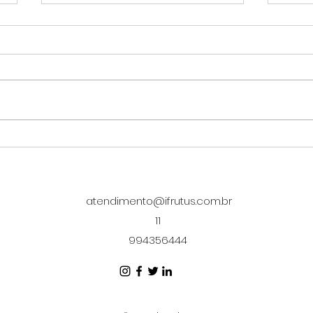
Lanches saudáveis para
7 fo
empresas: o que
háb
oferecer no dia a dia
tra
a o
atendimento@ifrutus.com.br
11
994356444