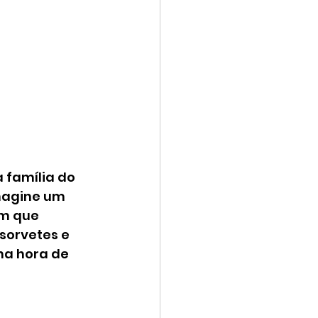
família do 
magine um 
im que 
sorvetes e 
a hora de 