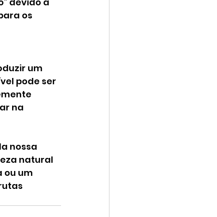
” devido à 
para os 
oduzir um 
vel pode ser 
emente 
ar na 
da nossa 
ueza natural 
a ou um 
rutas 