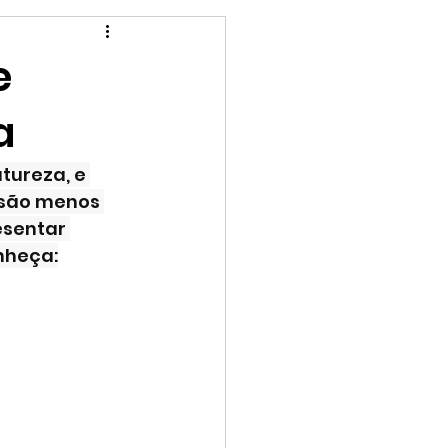
Para as crianças
e
a
atureza, e 
 são menos 
sentar 
nheça: