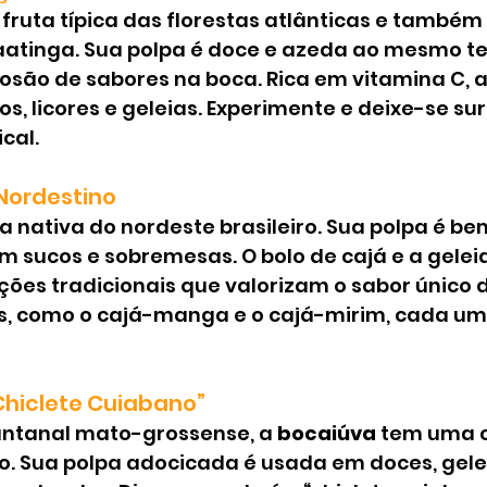
 fruta típica das florestas atlânticas e também 
atinga. Sua polpa é doce e azeda ao mesmo t
osão de sabores na boca. Rica em vitamina C, a
os, licores e geleias. Experimente e deixe-se su
ical.
 Nordestino
a nativa do nordeste brasileiro. Sua polpa é be
m sucos e sobremesas. O bolo de cajá e a gele
ões tradicionais que valorizam o sabor único d
s, como o cajá-manga e o cajá-mirim, cada um
“Chiclete Cuiabano”
ntanal mato-grossense, a 
bocaiúva
 tem uma 
o. Sua polpa adocicada é usada em doces, gelei