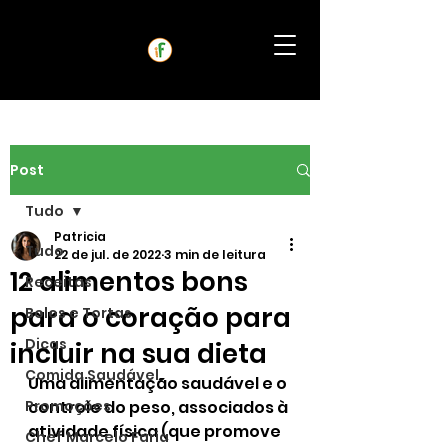
Post
Tudo
Patricia
Tudo
22 de jul. de 2022
3 min de leitura
12 alimentos bons
Receitas
para o coração para
Bolos e Tortas
Dicas
incluir na sua dieta
Comida Saudável
Uma alimentação saudável e o 
Promoções
controle do peso, associados à 
atividade física (que promove 
Chef Marcelo Faria