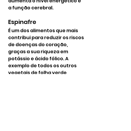
aumenta o nível energético e 
a função cerebral.
Espinafre
É um dos alimentos que mais 
contribui para reduzir os riscos 
de doenças do coração, 
graças a sua riqueza em 
potássio e ácido fólico. A 
exemplo de todos os outros 
vegetais de folha verde 
escura, deve ser consumido 
cru para garantir que os seus 
nutrientes não se perdem na 
cozedura.
Brócolis
Além de protegerem as veias, 
os brócolis são uma 