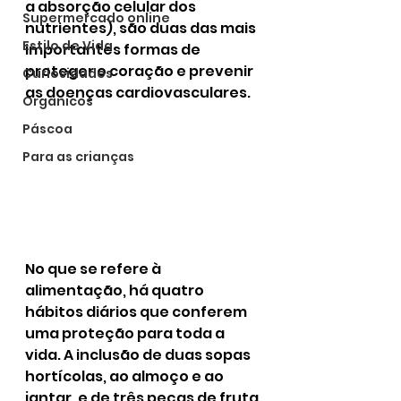
a absorção celular dos 
Supermercado online
nutrientes), são duas das mais 
Estilo de Vida
importantes formas de 
proteger o coração e prevenir 
Curiosidades
as doenças cardiovasculares.
Orgânicos
Páscoa
Para as crianças
No que se refere à 
alimentação, há quatro 
hábitos diários que conferem 
uma proteção para toda a 
vida. A inclusão de duas sopas 
hortícolas, ao almoço e ao 
jantar, e de três peças de fruta 