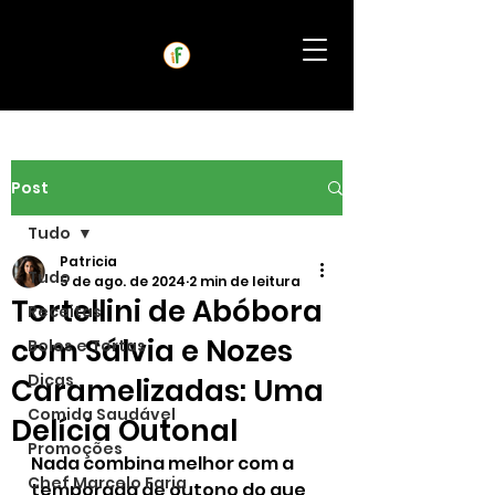
Post
Tudo
Patricia
Tudo
5 de ago. de 2024
2 min de leitura
Tortellini de Abóbora
Receitas
com Sálvia e Nozes
Bolos e Tortas
Dicas
Caramelizadas: Uma
Comida Saudável
Delícia Outonal
Promoções
Nada combina melhor com a 
Chef Marcelo Faria
temporada de outono do que 