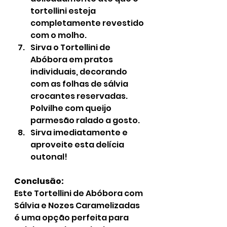
tortellini esteja 
completamente revestido 
com o molho.
Sirva o Tortellini de 
Abóbora em pratos 
individuais, decorando 
com as folhas de sálvia 
crocantes reservadas. 
Polvilhe com queijo 
parmesão ralado a gosto.
Sirva imediatamente e 
aproveite esta delícia 
outonal!
Conclusão:
Este Tortellini de Abóbora com 
Sálvia e Nozes Caramelizadas 
é uma opção perfeita para 