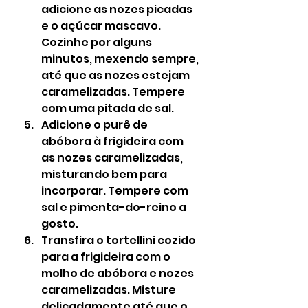
adicione as nozes picadas 
e o açúcar mascavo. 
Cozinhe por alguns 
minutos, mexendo sempre, 
até que as nozes estejam 
caramelizadas. Tempere 
com uma pitada de sal.
Adicione o purê de 
abóbora à frigideira com 
as nozes caramelizadas, 
misturando bem para 
incorporar. Tempere com 
sal e pimenta-do-reino a 
gosto.
Transfira o tortellini cozido 
para a frigideira com o 
molho de abóbora e nozes 
caramelizadas. Misture 
delicadamente até que o 