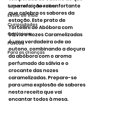
uma refeição reconfortante 
Supermercado online
que celebra os sabores da 
Estilo de Vida
estação. Este prato de 
Curiosidades
Tortellini de Abóbora com 
Orgânicos
Sálvia e Nozes Caramelizadas 
é uma verdadeira ode ao 
Páscoa
outono, combinando a doçura 
Para as crianças
da abóbora com o aroma 
perfumado da sálvia e o 
crocante das nozes 
caramelizadas. Prepare-se 
para uma explosão de sabores 
nesta receita que vai 
encantar todos à mesa.