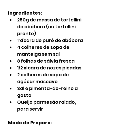
Ingredientes:
250g de massa de tortellini 
de abóbora (ou tortellini 
pronto)
1 xícara de purê de abóbora
4 colheres de sopa de 
manteiga sem sal
8 folhas de sálvia fresca
1/2 xícara de nozes picadas
2 colheres de sopa de 
açúcar mascavo
Sal e pimenta-do-reino a 
gosto
Queijo parmesão ralado, 
para servir
Modo de Preparo: