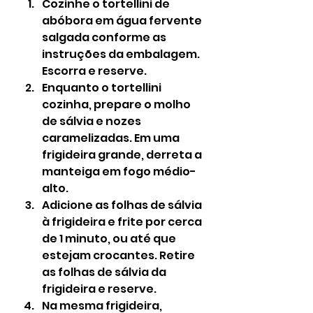
Cozinhe o tortellini de 
abóbora em água fervente 
salgada conforme as 
instruções da embalagem. 
Escorra e reserve.
Enquanto o tortellini 
cozinha, prepare o molho 
de sálvia e nozes 
caramelizadas. Em uma 
frigideira grande, derreta a 
manteiga em fogo médio-
alto.
Adicione as folhas de sálvia 
à frigideira e frite por cerca 
de 1 minuto, ou até que 
estejam crocantes. Retire 
as folhas de sálvia da 
frigideira e reserve.
Na mesma frigideira, 