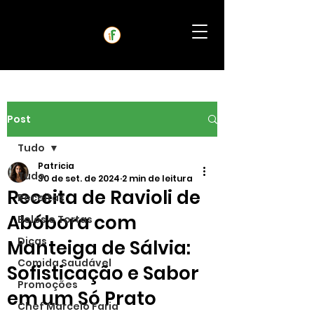
Post
Tudo
Patricia
Tudo
30 de set. de 2024
2 min de leitura
Receita de Ravioli de
Receitas
Abóbora com
Bolos e Tortas
Dicas
Manteiga de Sálvia:
Comida Saudável
Sofisticação e Sabor
Promoções
em um Só Prato
Chef Marcelo Faria