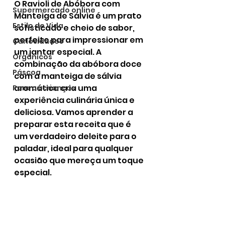
O Ravioli de Abóbora com 
Supermercado online
Manteiga de Sálvia é um prato 
Estilo de Vida
sofisticado e cheio de sabor, 
perfeito para impressionar em 
Curiosidades
um jantar especial. A 
Orgânicos
combinação da abóbora doce 
Páscoa
com a manteiga de sálvia 
aromática cria uma 
Para as crianças
experiência culinária única e 
deliciosa. Vamos aprender a 
preparar esta receita que é 
um verdadeiro deleite para o 
paladar, ideal para qualquer 
ocasião que mereça um toque 
especial.