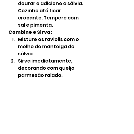
dourar e adicione a sálvia. 
Cozinhe até ficar 
crocante. Tempere com 
sal e pimenta.
Combine e Sirva:
Misture os raviolis com o 
molho de manteiga de 
sálvia.
Sirva imediatamente, 
decorando com queijo 
parmesão ralado.
Desfrute desta deliciosa 
receita de Ravioli de Abóbora 
com Manteiga de Sálvia, 
perfeita para impressionar em 
qualquer ocasião. Bom apetite!