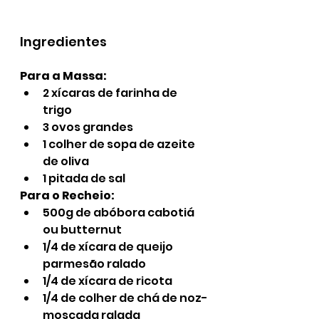
Ingredientes
Para a Massa:
2 xícaras de farinha de 
trigo
3 ovos grandes
1 colher de sopa de azeite 
de oliva
1 pitada de sal
Para o Recheio:
500g de abóbora cabotiá 
ou butternut
1/4 de xícara de queijo 
parmesão ralado
1/4 de xícara de ricota
1/4 de colher de chá de noz-
moscada ralada