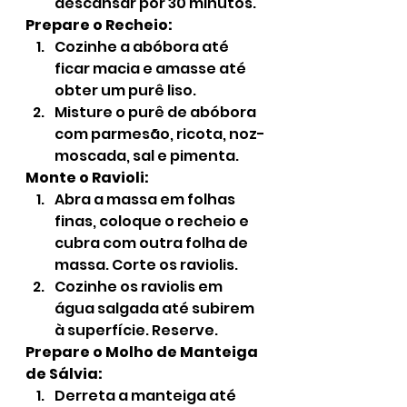
descansar por 30 minutos.
Prepare o Recheio:
Cozinhe a abóbora até 
ficar macia e amasse até 
obter um purê liso.
Misture o purê de abóbora 
com parmesão, ricota, noz-
moscada, sal e pimenta.
Monte o Ravioli:
Abra a massa em folhas 
finas, coloque o recheio e 
cubra com outra folha de 
massa. Corte os raviolis.
Cozinhe os raviolis em 
água salgada até subirem 
à superfície. Reserve.
Prepare o Molho de Manteiga 
de Sálvia:
Derreta a manteiga até 