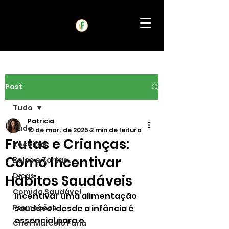
Post
Tudo
Patricia
Tudo
10 de mar. de 2025
2 min de leitura
Frutas e Crianças:
Receitas
Como Incentivar
Bolos e Tortas
Dicas
Hábitos Saudáveis
Comida Saudável
Incentivar uma alimentação 
Promoções
saudável desde a infância é 
essencial para o 
Chef Marcelo Faria