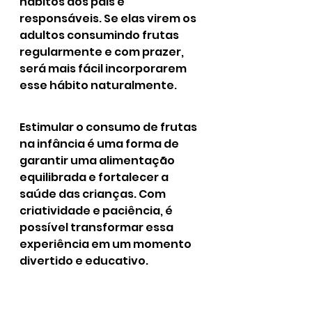
hábitos dos pais e 
responsáveis. Se elas virem os 
adultos consumindo frutas 
regularmente e com prazer, 
será mais fácil incorporarem 
esse hábito naturalmente.
Estimular o consumo de frutas 
na infância é uma forma de 
garantir uma alimentação 
equilibrada e fortalecer a 
saúde das crianças. Com 
criatividade e paciência, é 
possível transformar essa 
experiência em um momento 
divertido e educativo.
Dica Extra:
 A iFrutus oferece 
frutas frescas e higienizadas, 