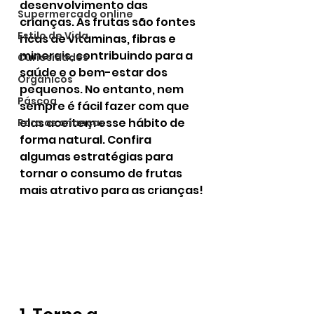
desenvolvimento das 
Supermercado online
crianças. As frutas são fontes 
Estilo de Vida
ricas de vitaminas, fibras e 
minerais, contribuindo para a 
Curiosidades
saúde e o bem-estar dos 
Orgânicos
pequenos. No entanto, nem 
Páscoa
sempre é fácil fazer com que 
elas aceitem esse hábito de 
Para as crianças
forma natural. Confira 
algumas estratégias para 
tornar o consumo de frutas 
mais atrativo para as crianças!