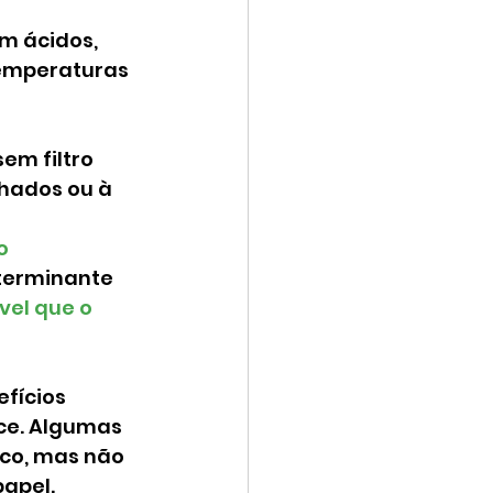
m ácidos, 
temperaturas 
m filtro 
hados ou à 
o 
terminante 
vel que o 
fícios 
ce. Algumas 
co, mas não 
apel.