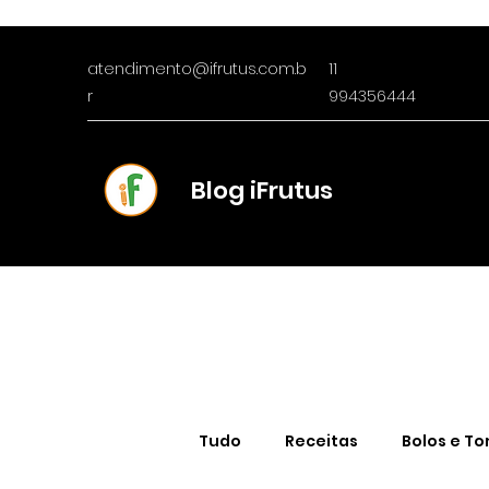
atendimento@ifrutus.com.b
11
r
994356444
Blog iFrutus
Tudo
Receitas
Bolos e To