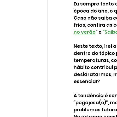
Eu sempre tento 
época do ano, o q
Caso não saiba c
frias, confira as 
no verão
” e 
“Saib
Neste texto, irei
dentro do tópico
temperaturas, cos
hábito contribui 
desidratarmos, m
essencial?
A tendência é sem
“pegajosa(o)”, mas
problemas futuro
No extremo opos