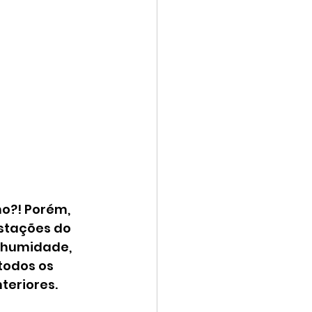
o?! Porém, 
stações do 
a humidade, 
odos os 
teriores.