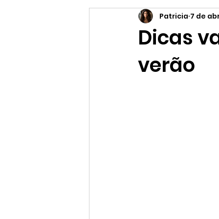
Patricia
7 de abr
Supermercado online
Es
Dicas va
verão