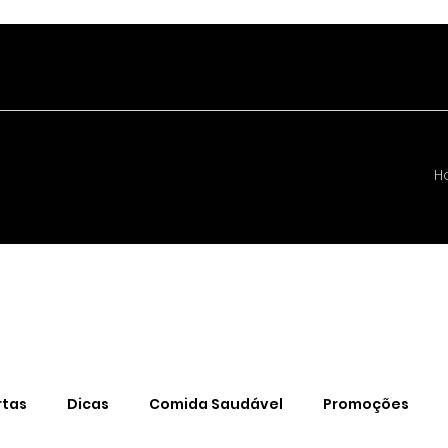
H
rtas
Dicas
Comida Saudável
Promoções