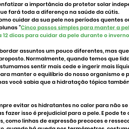
enfatizar a importância do protetor solar inde
ue fará toda a diferença na saúde da cútis.
omo cuidar da sua pele nos períodos quentes o
colunas “
Cinco passos simples para manter a pe
a 12 dicas para cuidar da pele durante o inverno
 abordar assuntos um pouco diferentes, mas que
 proposto. Normalmente, quando temos que lida
tumamos sentir mais cede e ingerir mais líquid
para manter o equilíbrio do nosso organismo e 
as você sabia que a hidratação tópica também
pre evitar os hidratantes no calor para não se 
 fazer isso é prejudicial para a pele. E pode te
s, como linhas de expressão precoces e resse
to, quando há queda nos termômetros, costum