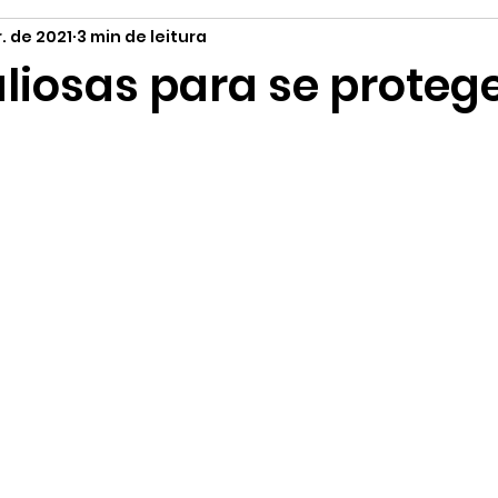
. de 2021
3 min de leitura
tilo de Vida
Curiosidades
Orgânicos
Páscoa
liosas para se proteg