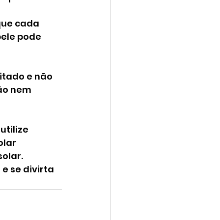
que cada 
ele pode 
itado e não 
ão nem 
tilize 
lar 
olar. 
 se divirta 