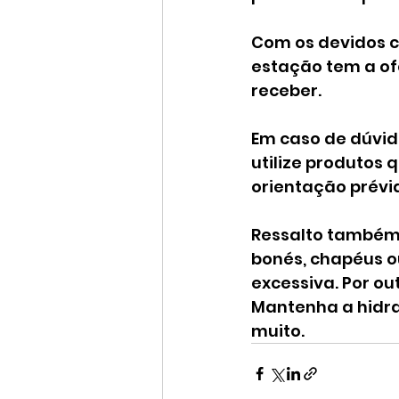
Com os devidos cu
estação tem a of
receber.
Em caso de dúvida
utilize produtos
orientação prévia
Ressalto também q
bonés, chapéus ou
excessiva. Por out
Mantenha a hidrat
muito.