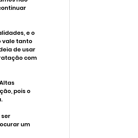
ontinuar 
lidades, e o 
 vale tanto 
deia de usar 
ratação com 
Altas 
ão, pois o 
.
ser 
ocurar um 