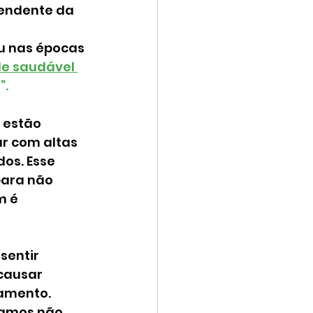
pendente da 
u nas épocas 
le saudável 
”.
 estão 
r com altas 
os. Esse 
para não 
 é 
sentir 
 causar 
camento.
amos não 