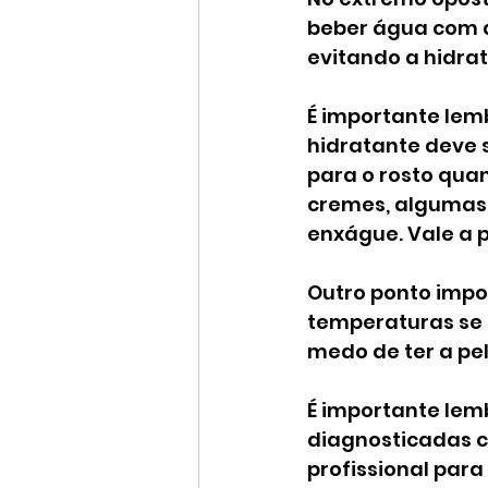
beber água com a
evitando a hidra
É importante lemb
hidratante deve 
para o rosto quan
cremes, algumas
enxágue. Vale a p
Outro ponto impo
temperaturas se 
medo de ter a pe
É importante le
diagnosticadas c
profissional para