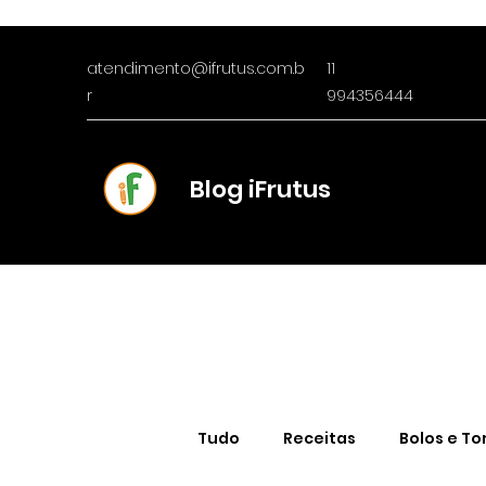
atendimento@ifrutus.com.b
11
r
994356444
Blog iFrutus
Tudo
Receitas
Bolos e To