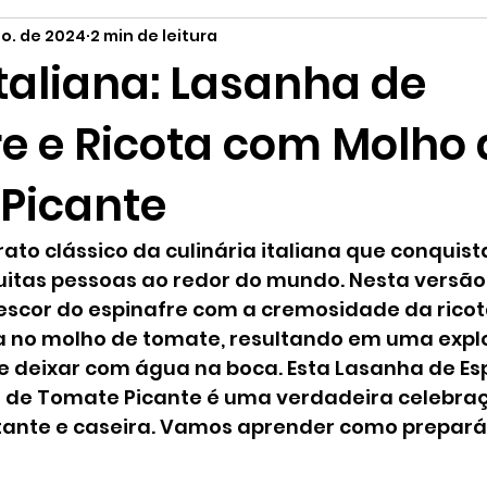
go. de 2024
2 min de leitura
tilo de Vida
Curiosidades
Orgânicos
Páscoa
Italiana: Lasanha de
re e Ricota com Molho 
Picante
ato clássico da culinária italiana que conquist
uitas pessoas ao redor do mundo. Nesta versão 
scor do espinafre com a cremosidade da ricot
a no molho de tomate, resultando em uma expl
e deixar com água na boca. Esta Lasanha de Esp
 de Tomate Picante é uma verdadeira celebra
ante e caseira. Vamos aprender como prepará