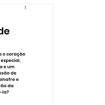
Para as crianças
de
a o coração 
especial, 
a e um 
osão de 
inafre e 
ção da 
-la?