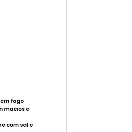
 em fogo 
m macios e 
e com sal e 