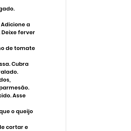
gado. 
Adicione a 
Deixe ferver 
ho de tomate 
ssa. Cubra 
ralado.
dos, 
 parmesão.
ido. Asse 
que o queijo 
e cortar e 