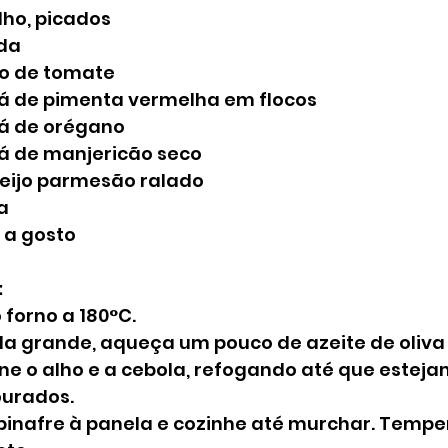
lho, picados
ada
o de tomate
há de pimenta vermelha em flocos
há de orégano
há de manjericão seco
ueijo parmesão ralado
a
 a gosto
:
forno a 180°C.
a grande, aqueça um pouco de azeite de oliva
ne o alho e a cebola, refogando até que esteja
urados.
pinafre à panela e cozinhe até murchar. Temper