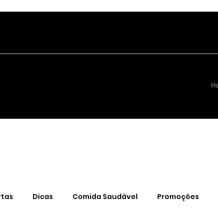
H
rtas
Dicas
Comida Saudável
Promoções