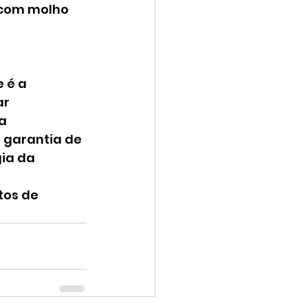
 com molho 
 é a 
r 
a 
 garantia de 
ia da 
os de 