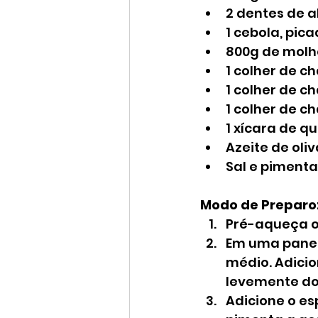
2 dentes de a
1 cebola, pic
800g de molh
1 colher de c
1 colher de c
1 colher de c
1 xícara de q
Azeite de oliv
Sal e pimenta
Modo de Preparo
Pré-aqueça o 
Em uma panel
médio. Adicio
levemente do
Adicione o es