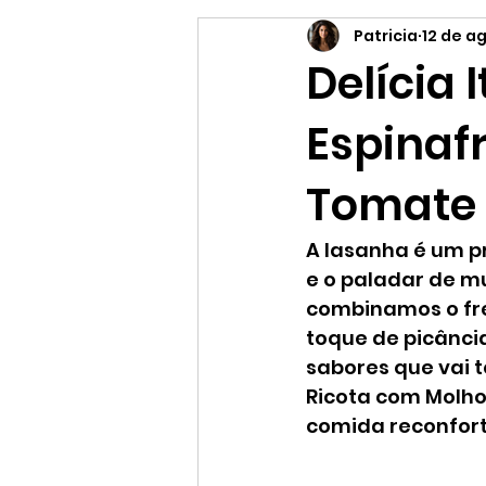
Patricia
12 de a
Supermercado online
Es
Delícia 
Espinaf
Tomate 
A lasanha é um pr
e o paladar de m
combinamos o fre
toque de picânci
sabores que vai t
Ricota com Molho
comida reconfort