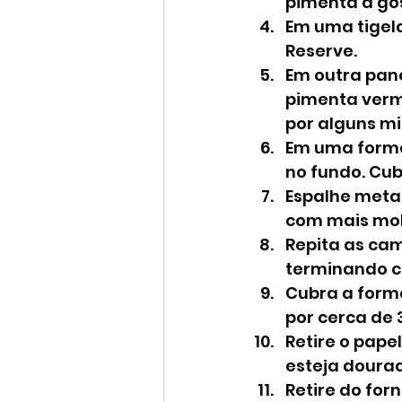
pimenta a go
Em uma tigela
Reserve.
Em outra pan
pimenta verme
por alguns mi
Em uma forma
no fundo. Cu
Espalhe metad
com mais mol
Repita as cam
terminando c
Cubra a forma
por cerca de 
Retire o papel
esteja dourad
Retire do for