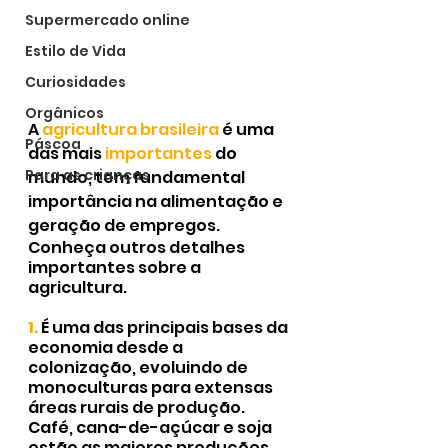
Supermercado online
Estilo de Vida
Curiosidades
Orgânicos
A 
agricultura brasileira
 é uma 
Páscoa
das mais 
importantes 
do 
Para as crianças
mundo, tem fundamental 
importância na alimentação e 
geração de empregos. 
Conheça outros detalhes 
importantes sobre a 
agricultura.
1.
É uma das principais bases da 
economia desde a 
colonização, evoluindo de 
monoculturas para extensas 
áreas rurais de produção. 
Café, cana-de-açúcar e soja 
estão as maiores produções.