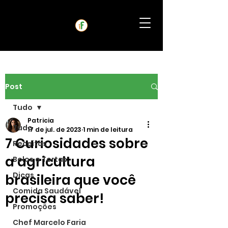
Post
Tudo
Patricia
Tudo
17 de jul. de 2023
1 min de leitura
7 Curiosidades sobre
Receitas
a agricultura
Bolos e Tortas
Dicas
brasileira que você
Comida Saudável
precisa saber!
Promoções
Chef Marcelo Faria