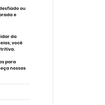
desfiado ou 
brada e 
idar da 
eias, você 
ritiva.
as para 
heça nossas 