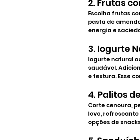
2. Frutas 
Escolha frutas c
pasta de amendoim
energia e sacieda
3. Iogurte 
Iogurte natural 
saudável. Adicion
e textura. Esse c
4. Palitos
Corte cenoura, pe
leve, refrescante
opções de snacks