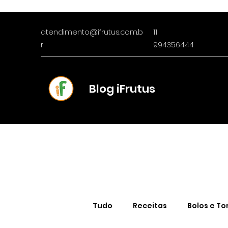
atendimento@ifrutus.com.b
11
r
994356444
Blog iFrutus
Tudo
Receitas
Bolos e To