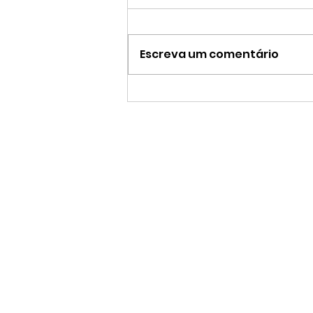
Escreva um comentário
Frutas no escritório: por
que essa escolha
melhora a experiência
do colaborador