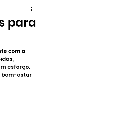
Para as crianças
s para
te com a 
idas, 
em esforço. 
o bem-estar 