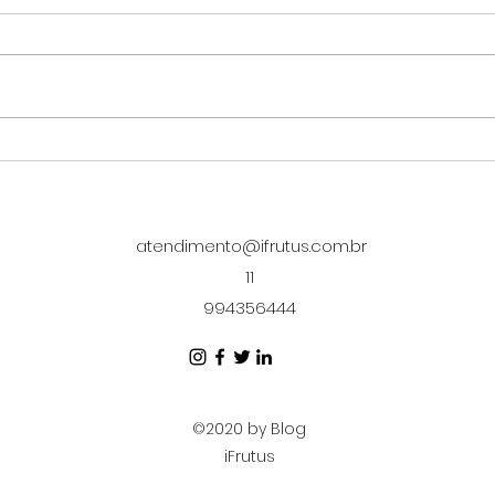
Lanches saudáveis para
7 fo
empresas: o que
háb
oferecer no dia a dia
tra
a o
atendimento@ifrutus.com.br
11
994356444
©2020 by Blog
iFrutus