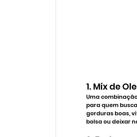
1. Mix de O
Uma combinação d
para quem busca p
gorduras boas, v
bolsa ou deixar no