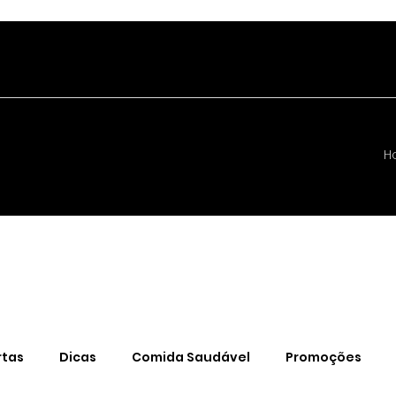
H
rtas
Dicas
Comida Saudável
Promoções