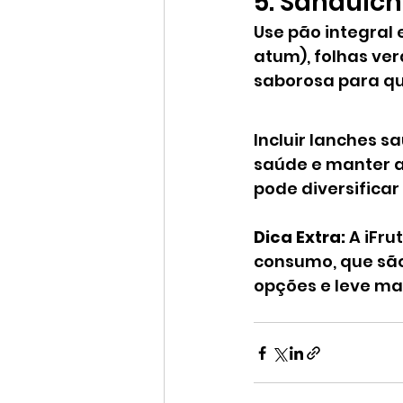
5. Sanduích
Use pão integral
atum), folhas ver
saborosa para qu
Incluir lanches s
saúde e manter a
pode diversificar
Dica Extra:
 A iFr
consumo, que são 
opções e leve mai