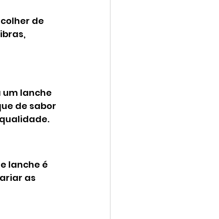
colher de 
bras, 
 um lanche 
que de sabor 
 qualidade.
e lanche é 
ariar as 