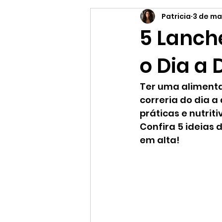
Patricia
3 de ma
Supermercado online
Es
5 Lanch
o Dia a 
Ter uma alimenta
correria do dia a
práticas e nutrit
Confira 5 ideias
em alta!